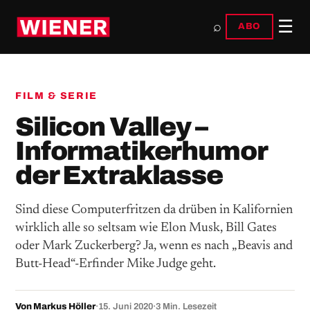
☰
⌕
ABO
FILM & SERIE
Silicon Valley –
Informatikerhumor
der Extraklasse
Sind diese Computerfritzen da drüben in Kalifornien
wirklich alle so seltsam wie Elon Musk, Bill Gates
oder Mark Zuckerberg? Ja, wenn es nach „Beavis and
Butt-Head“-Erfinder Mike Judge geht.
Von Markus Höller
·
15. Juni 2020
·
3 Min. Lesezeit