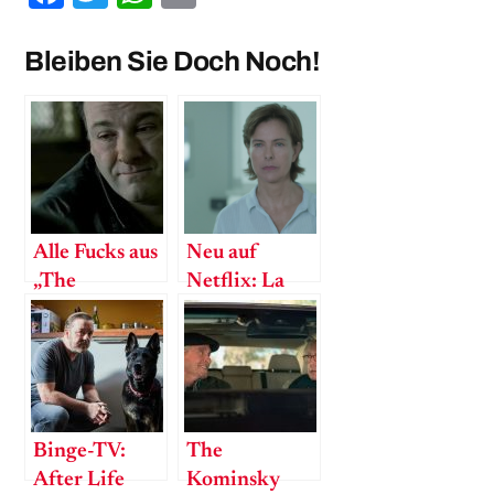
Bleiben Sie Doch Noch!
Alle Fucks aus
Neu auf
„The
Netflix: La
Sopranos“
Mante –
Meine
Mutter, die
Serienmörderin
Binge-TV:
The
After Life
Kominsky