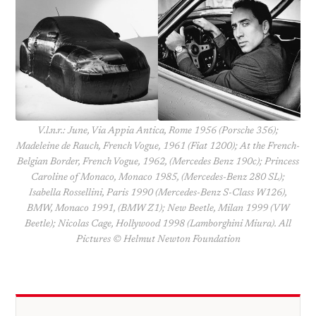
V.l.n.r.: June, Via Appia Antica, Rome 1956 (Porsche 356);
Madeleine de Rauch, French Vogue, 1961 (Fiat 1200); At the French-
Belgian Border, French Vogue, 1962, (Mercedes Benz 190c); Princess
Caroline of Monaco, Monaco 1985, (Mercedes-Benz 280 SL);
Isabella Rossellini, Paris 1990 (Mercedes-Benz S-Class W126),
BMW, Monaco 1991, (BMW Z1); New Beetle, Milan 1999 (VW
Beetle); Nicolas Cage, Hollywood 1998 (Lamborghini Miura). All
Pictures © Helmut Newton Foundation