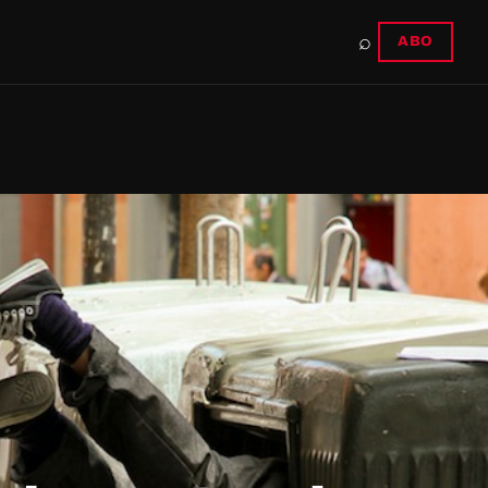
⌕
ABO