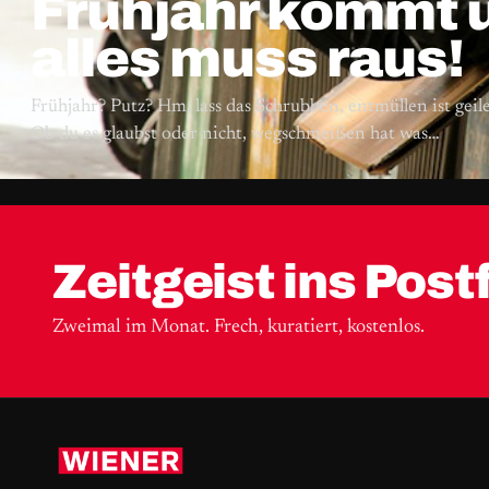
Frühjahr kommt 
alles muss raus!
Frühjahr? Putz? Hm, lass das Schrubben, entmüllen ist geile
Ob du es glaubst oder nicht, wegschmeißen hat was…
Zeitgeist ins Post
Zweimal im Monat. Frech, kuratiert, kostenlos.