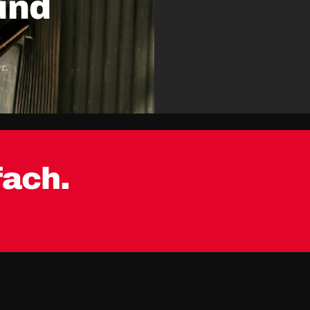
und
r.
fach.