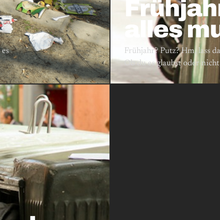
Frühjah
alles m
 es
Frühjahr? Putz? Hm, lass da
Ob du es glaubst oder nich