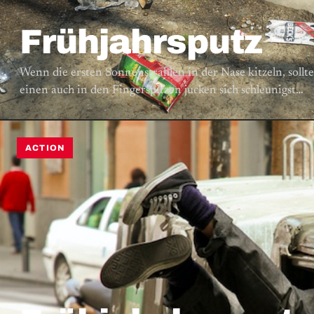
Frühjahrsputz
Wenn die ersten Sonnenstrahlen in der Nase kitzeln, sollte
einen auch in den Fingerspitzen jucken sich schleunigst…
ACTION