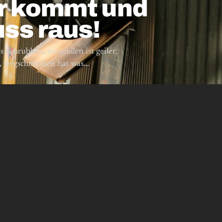
r kommt und
uss raus!
s Schrubben, entmüllen ist geiler.
t, wegschmeißen hat was…