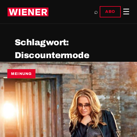
☰
⌕
ABO
Schlagwort:
Discountermode
MEINUNG