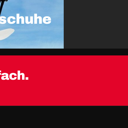
eschuhe
fach.