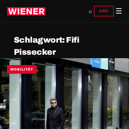
☰
⌕
ABO
Schlagwort:
Fifi
Pissecker
MOBILITÄT