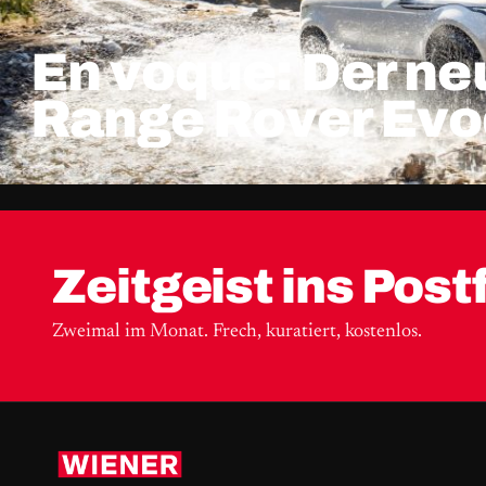
En voque: Der ne
Range Rover Ev
Zeitgeist ins Post
Zweimal im Monat. Frech, kuratiert, kostenlos.