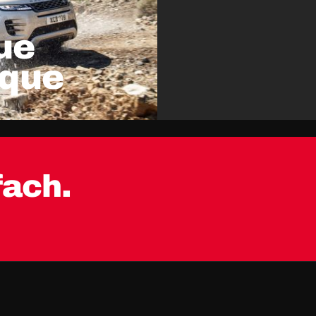
ue
oque
fach.