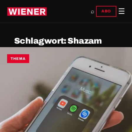
☰
⌕
ABO
Schlagwort:
Shazam
THEMA