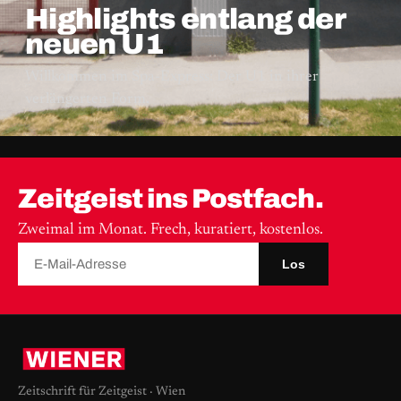
Highlights entlang der
neuen U1
Willkommen im Spa-Express: Der U1 in ihrer
verlängerten Form.
Zeitgeist ins Postfach.
Zweimal im Monat. Frech, kuratiert, kostenlos.
Los
Zeitschrift für Zeitgeist · Wien