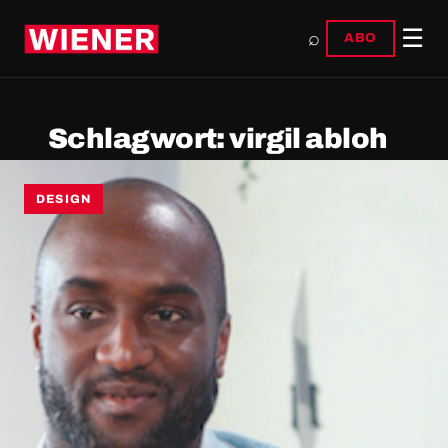
☰
⌕
ABO
Schlagwort:
virgil abloh
DESIGN