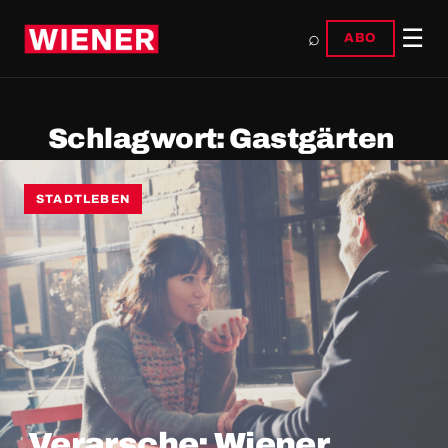
☰
⌕
ABO
Schlagwort:
Gastgärten
STADTLEBEN
Verarsche: Wiener