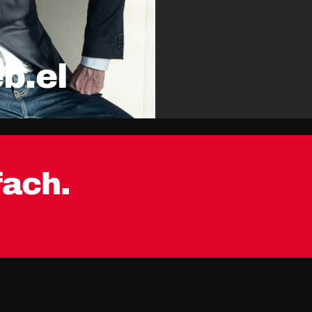
eb.el
fach.