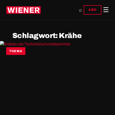
☰
⌕
ABO
Schlagwort:
Krähe
THEMA