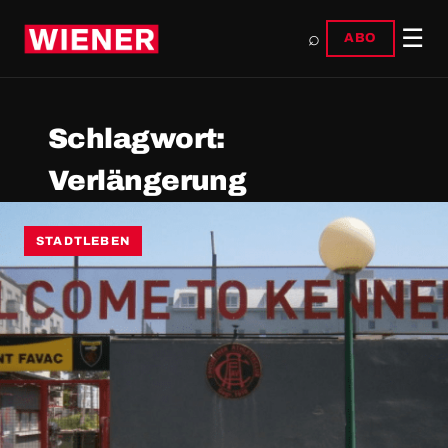
☰
⌕
ABO
Schlagwort:
Verlängerung
STADTLEBEN