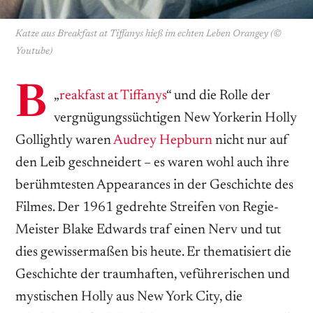
Katze aus Breakfast at Tiffanys hieß im echten Leben Orangey (©
Youtube)
B
„
reakfast at Tiffanys
“ und die Rolle der
vergnügungssüchtigen New Yorkerin Holly
Gollightly waren
Audrey Hepburn
nicht nur auf
den Leib geschneidert – es waren wohl auch ihre
berühmtesten Appearances in der Geschichte des
Filmes. Der 1961 gedrehte Streifen von Regie-
Meister Blake Edwards traf einen Nerv und tut
dies gewissermaßen bis heute. Er thematisiert die
Geschichte der traumhaften, veführerischen und
mystischen Holly aus New York City, die