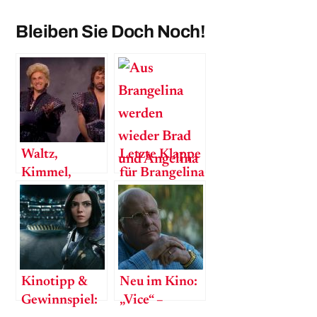
Bleiben Sie Doch Noch!
Waltz,
Letzte Klappe
Kimmel,
für Brangelina
Siegfried und
Roy
Kinotipp &
Neu im Kino:
Gewinnspiel:
„Vice“ –