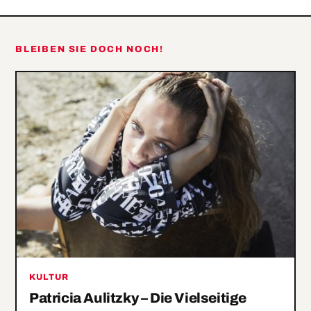
„Alita: Battle
Mighty Dick
Angel” –
Engerl
BLEIBEN SIE DOCH NOCH!
Bengerl
KULTUR
Patricia Aulitzky – Die Vielseitige