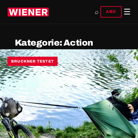
☰
⌕
ABO
Kategorie:
Action
BRUCKNER TESTET