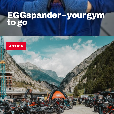
EGGspander – your gym
to go
ACTION