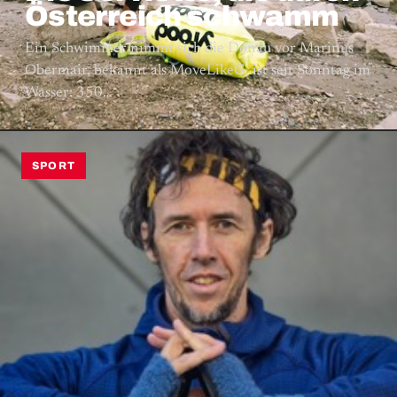
Österreich schwamm
Ein Schwimmer nimmt sich die Donau vor Marinus
Obermair, bekannt als MoveLikeG, ist seit Sonntag im
Wasser: 350…
SPORT