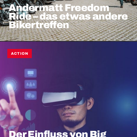
Andermatt Freedom
Ride – das etwas andere
Bikertreffen
ACTION
Der Einfluss von Big