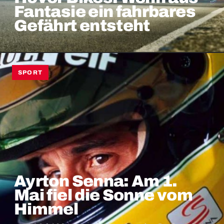
Fantasie ein fahrbares
Gefährt entsteht
SPORT
Ayrton Senna: Am 1.
Mai fiel die Sonne vom
Himmel