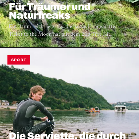
Für Träumer und
Naturfreaks
Ein Baum reicht jetzt für die ganze Hängematte.
Ticket to the Moon hat mit dem 2nd Tree Kit…
SPORT
Die Serviette, die durch