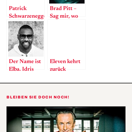
Patrick
Brad Pitt –
Schwarzenegger
Sag mir, wo
– Toxisch?
mein Daddy
Maskulin?
ist
Ich?
Der Name ist
Eleven kehrt
Elba. Idris
zurück
Elba.
BLEIBEN SIE DOCH NOCH!