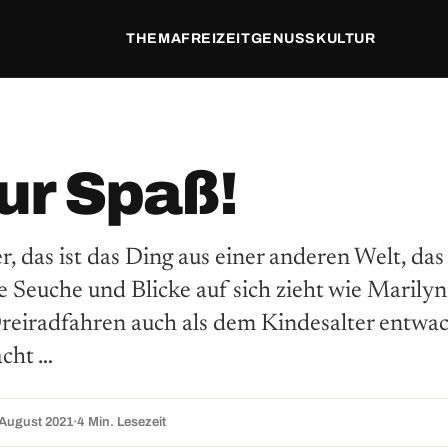
THEMA
FREIZEIT
GENUSS
KULTUR
nur Spaß!
 das ist das Ding aus einer anderen Welt, das 
e Seuche und Blicke auf sich zieht wie Marilyn
reiradfahren auch als dem ­Kindesalter entw
cht …
 August 2021
·
4 Min. Lesezeit