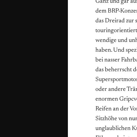
Ganz und gar auf
dem BRP-Konzern
das Dreirad zur
touringorientie
wendige und unh
haben. Und spezi
bei nasser Fahrb
das beherrscht d
Supersportmotorr
oder andere Trä
enormen Gripcvor
Reifen an der V
Sitzhöhe von nu
unglaublichen Ku