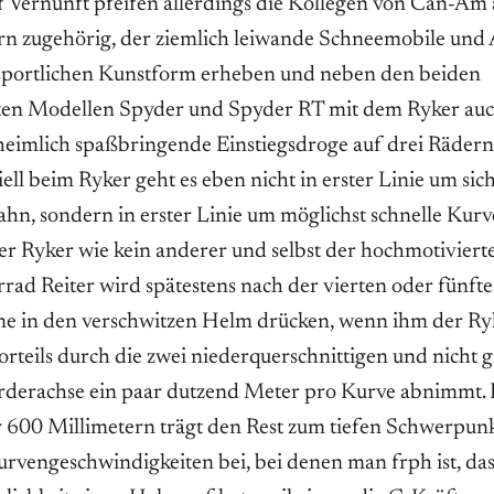
 Vernunft pfeifen allerdings die Kollegen von Can-Am 
 zugehörig, der ziemlich leiwande Schneemobile und 
 sportlichen Kunstform erheben und neben den beiden
rten Modellen Spyder und Spyder RT mit dem Ryker auch
eimlich spaßbringende Einstiegsdroge auf drei Räde
ell beim Ryker geht es eben nicht in erster Linie um si
ahn, sondern in erster Linie um möglichst schnelle Kur
er Ryker wie kein anderer und selbst der hochmotiviert
ad Reiter wird spätestens nach der vierten oder fünfte
ne in den verschwitzen Helm drücken, wenn ihm der Ry
teils durch die zwei niederquerschnittigen und nicht 
orderachse ein paar dutzend Meter pro Kurve abnimmt. 
r 600 Millimetern trägt den Rest zum tiefen Schwerpun
rvengeschwindigkeiten bei, bei denen man frph ist, das