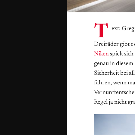
T
ext: Greg
Dreiräder gibt es
Niken
spielt sich
genau in diesem 
Sicherheit bei a
fahren, wenn man 
Vernunftentschei
Regel ja nicht gr