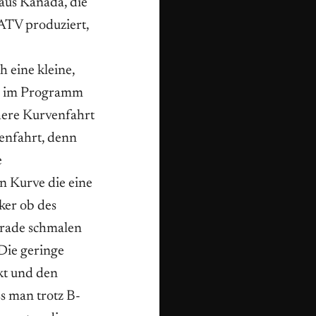
aus Kanada, die
ATV produziert,
 eine kleine,
rn im Programm
chere Kurvenfahrt
venfahrt, denn
e
n Kurve die eine
ker ob des
grade schmalen
Die geringe
kt und den
s man trotz B-