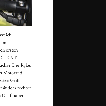
rreich
eim
en ersten
 Das CVT-
rachse. Der Ryker
in Motorrad,
esten Griff
h mit dem rechten
m Griff haben