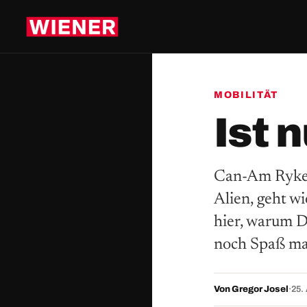
MOBILITÄT
Ist 
Can-Am Ryker,
Alien, geht wi
hier, warum D
noch Spaß ma
Von Gregor Josel
·
25.