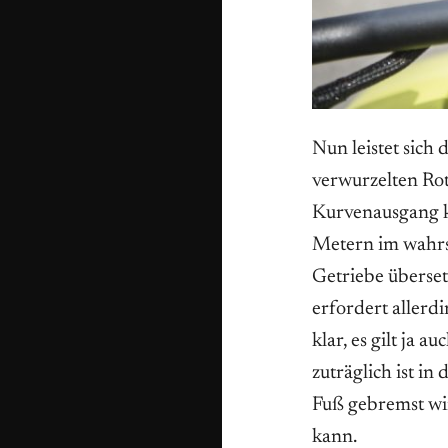
Nun leistet sich
verwurzelten R
Kurvenausgang ke
Metern im wahrs
Getriebe überset
erfordert allerd
klar, es gilt ja 
zuträglich ist in
Fuß gebremst wir
kann.