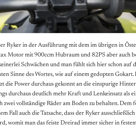
 der Ryker in der Ausführung mit dem im übrigen in Öste
otax Motor mit 900ccm Hubraum und 82PS aber auch b
inerlei Schwächen und man fühlt sich hier schon auf d
ten Sinne des Wortes, wie auf einem gedopten Gokart.
zt die Power durchaus gekonnt an die einspurige Hinte
ings durchaus deutlich mehr Kraft und Lenkeinsatz als e
auch zwei vollständige Räder am Boden zu behalten. Dem f
 dem Fall auch die Tatsache, dass der Ryker ausschließlic
d, womit man das feiste Dreirad immer sicher in feste