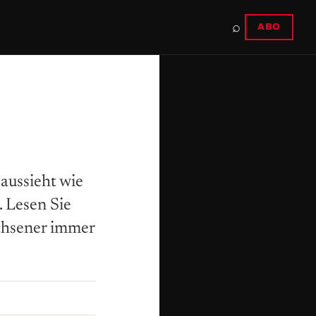
⌕
ABO
aussieht wie
. Lesen Sie
achsener immer