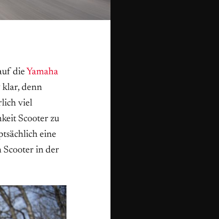
auf die
Yamaha
v klar, denn
lich viel
keit Scooter zu
ptsächlich eine
 Scooter in der