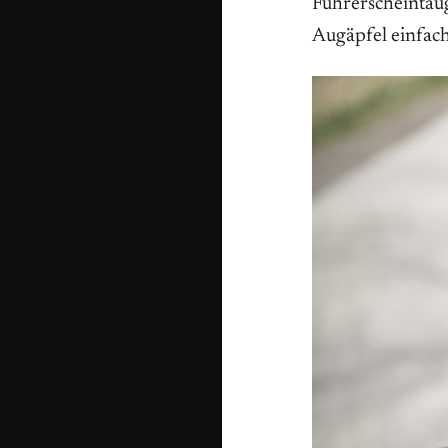
Führerscheintaug
Augäpfel einfach