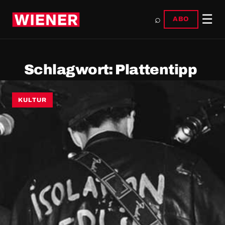
☰
⌕
ABO
Schlagwort:
Plattentipp
KULTUR