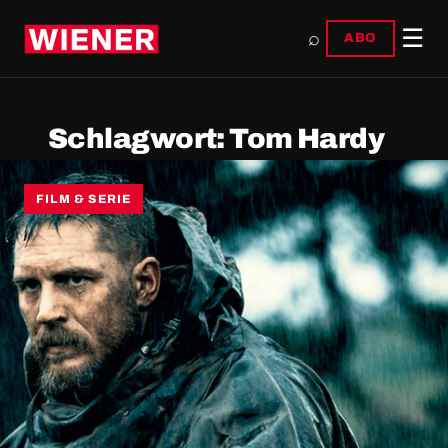
☰
⌕
ABO
Schlagwort:
Tom Hardy
FILM & SERIE