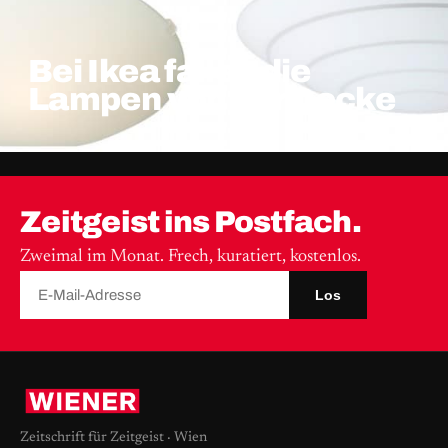
Bei Ikea fallen die
Lampen von der Decke
Zeitgeist ins Postfach.
Zweimal im Monat. Frech, kuratiert, kostenlos.
Los
Zeitschrift für Zeitgeist · Wien