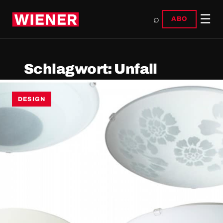
☰
⌕
ABO
Schlagwort:
Unfall
DESIGN