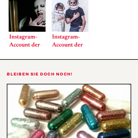
thatlookslikeadick
National
Geographic
Instagram-
Instagram-
Account der
Account der
Woche:
Woche: JR
Marilyn
Manson
BLEIBEN SIE DOCH NOCH!