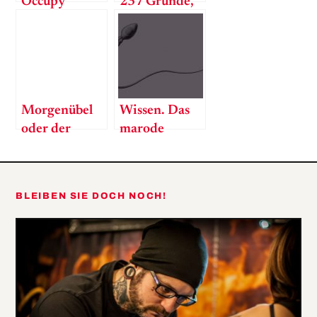
Occupy
237 Gründe,
Vagina – der
warum Frauen
G-Punkt
es tun
existiert
nicht.
Morgenübel
Wissen. Das
oder der
marode
Blowjob als
Spermium
Medizin
BLEIBEN SIE DOCH NOCH!