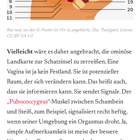
Rat mal, wo der G-Punkt ist (Nr. 6, angeblich). Illu: Tsaitgaist, Lizenz:
CC BY-SA 3.0
Vielleicht
wäre es daher angebracht, die ominöse
Landkarte zur Schatzinsel zu zerreißen. Eine
Vagina ist ja kein Festland. Sie ist potenzieller
Raum, der sich verändern kann. Das heißt auch,
dass sie informieren kann. Sie sendet Signale. Der
„Pubococcygeus“
-Muskel zwischen Schambein
und Steiß, zum Beispiel, signalisiert recht heftig,
wenn seiner Umgebung ein Orgasmus droht. Ja,
simple Aufmerksamkeit ist meist der bessere