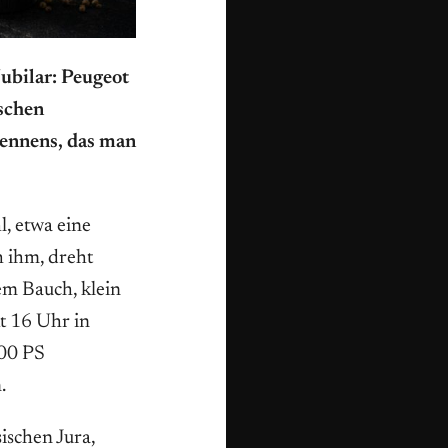
Jubilar: Peugeot
ischen
Rennens, das man
l, etwa eine
h ihm, dreht
em Bauch, klein
t 16 Uhr in
700 PS
.
ischen Jura,