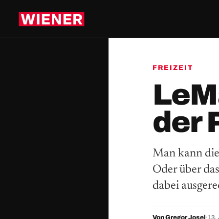
FREIZEIT
LeM
der 
Man kann die
Oder über das
dabei ausgere
Von Gregor Josel
·
13.