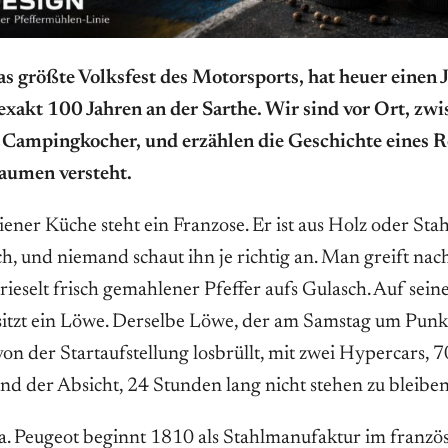
as größte Volksfest des Motorsports, hat heuer einen 
 exakt 100 Jahren an der Sarthe. Wir sind vor Ort, zw
Campingkocher, und erzählen die Geschichte eines 
aumen versteht.
ener Küche steht ein Franzose. Er ist aus Holz oder Stah
 und niemand schaut ihn je richtig an. Man greift nac
rieselt frisch gemahlener Pfeffer aufs Gulasch. Auf sein
 sitzt ein Löwe. Derselbe Löwe, der am Samstag um Punk
on der Startaufstellung losbrüllt, mit zwei Hypercars, 
nd der Absicht, 24 Stunden lang nicht stehen zu bleiben
ma. Peugeot beginnt 1810 als Stahlmanufaktur im französ