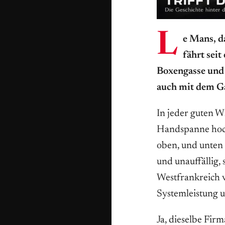
L
e Mans, d
fährt seit
Boxengasse und 
auch mit dem G
In jeder guten Wi
Handspanne hoch,
oben, und unten 
und unauffällig,
Westfrankreich v
Systemleistung u
Ja, dieselbe Fir