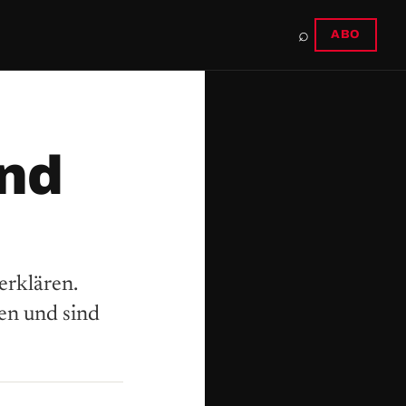
⌕
ABO
nd
erklären.
en und sind