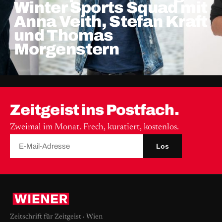
Winter Sports Squad mit
Anna Veith, Stefan Kraft
und Thomas
Morgenstern
Zeitgeist ins Postfach.
Zweimal im Monat. Frech, kuratiert, kostenlos.
Los
Zeitschrift für Zeitgeist · Wien