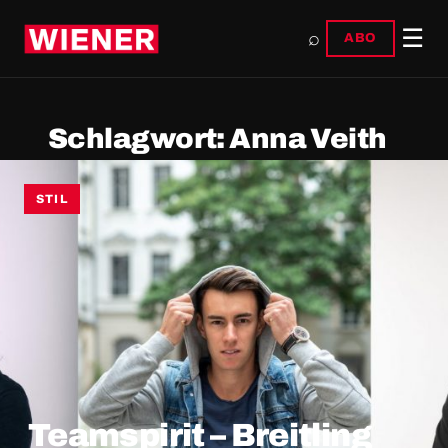
☰
⌕
ABO
Schlagwort:
Anna Veith
STIL
Teamspirit – Breitling