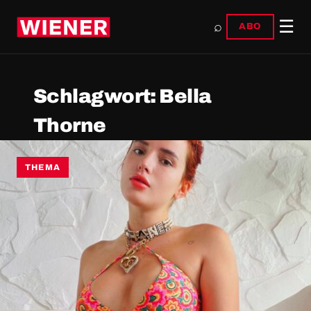
☰
⌕
ABO
Schlagwort:
Bella
Thorne
THEMA