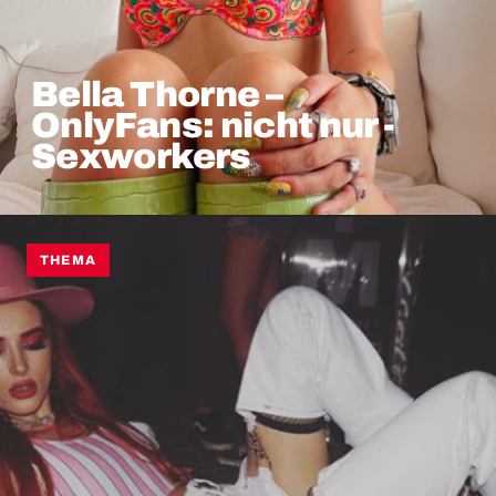
Bella Thorne –
OnlyFans: nicht nur ­
Sexworkers
THEMA