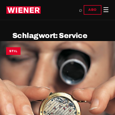
☰
⌕
ABO
Schlagwort:
Service
STIL