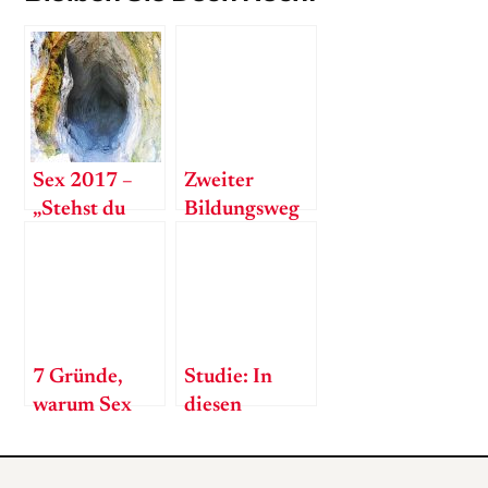
Sex 2017 –
Zweiter
„Stehst du
Bildungsweg
auch nicht auf
Pornostar?
PIV-Sex?“
7 Gründe,
Studie: In
warum Sex
diesen
gesund ist
Branchen
wird es heiß