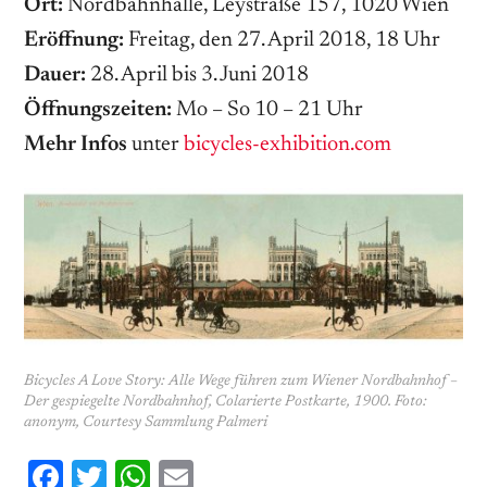
Ort:
Nordbahnhalle, Leystraße 157, 1020 Wien
Eröffnung:
Freitag, den 27. April 2018, 18 Uhr
Dauer:
28. April bis 3. Juni 2018
Öffnungszeiten:
Mo – So 10 – 21 Uhr
Mehr Infos
unter
bicycles-exhibition.com
Bicycles A Love Story: Alle Wege führen zum Wiener Nordbahnhof –
Der gespiegelte Nordbahnhof, Colarierte Postkarte, 1900. Foto:
anonym, Courtesy Sammlung Palmeri
Facebook
Twitter
WhatsApp
Email