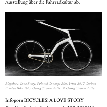
Ausstellung über die Fahrradkultur ab.
Bicycles A Love Story: Printed Concept Bike, Wien 2017 Carbon
Printed Bike. Foto: Georg Simmerstatter © Georg Simmerstatter
Infoporn BICYCLES! A LOVE STORY