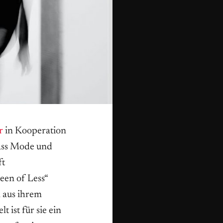
r
in Kooperation
ass Mode und
ft
een of Less“
n aus ihrem
 ist für sie ein