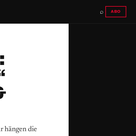
⌕
ABO
:
“
&
ar hängen die