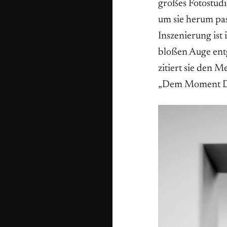
großes Fotostudi
um sie herum pas
Inszenierung ist 
bloßen Auge ent
zitiert sie den 
„Dem Moment Da