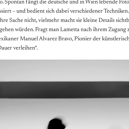
o. Spontan fängt die deutsche und in Wien lebende Foto
siert – und bedient sich dabei verschiedener Techniken
ihre Sache nicht, vielmehr macht sie kleine Details sicht
gehen würden. Fragt man Lametta nach ihrem Zugang zu
Mexikaner Manuel Alvarez Bravo, Pionier der künstlerisc
uer verleihen“.