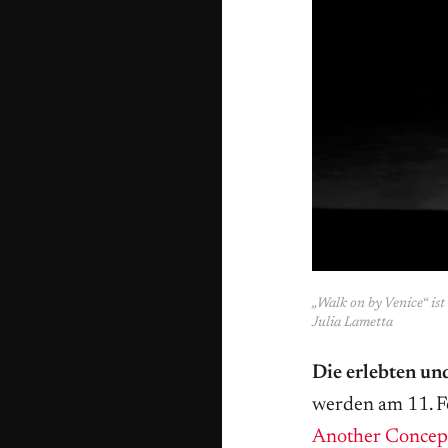
„Walk on by Venice“ is
Julia Lametta
Die erlebten un
werden am 11. Fe
Another Concept