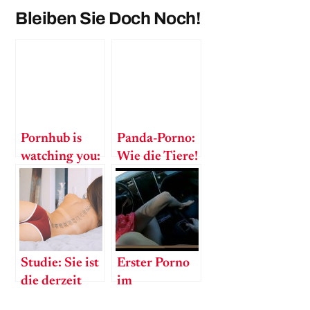
Bleiben Sie Doch Noch!
Pornhub is
Panda-Porno:
watching you:
Wie die Tiere!
Das wollen
Pornofans
wirklich sehen
Studie: Sie ist
Erster Porno
die derzeit
im
beliebteste
selbstfahrenden