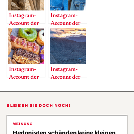
Instagram-
Instagram-
Account der
Account der
Woche:
Woche: Tom
National
Lenk
Geographic
Instagram-
Instagram-
Account der
Account der
Woche:
Woche:
paulsfoodhaul
coryrichards
BLEIBEN SIE DOCH NOCH!
MEINUNG
Hedonisten schänden keine kleinen