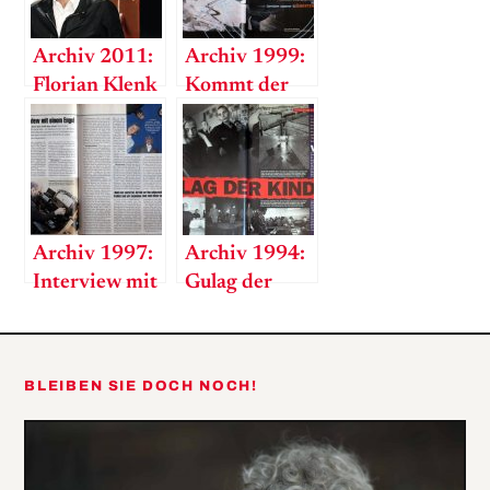
Archiv 2011:
Archiv 1999:
Florian Klenk
Kommt der
– Der neue
Komet?
Aufdecker der
Nation
Archiv 1997:
Archiv 1994:
Interview mit
Gulag der
einem Engel
Kinder
BLEIBEN SIE DOCH NOCH!