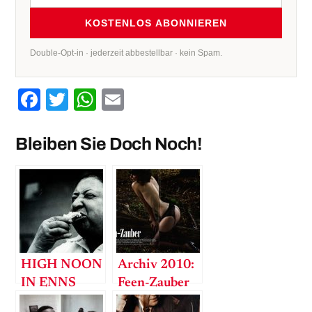
KOSTENLOS ABONNIEREN
Double-Opt-in · jederzeit abbestellbar · kein Spam.
Facebook
Twitter
WhatsApp
Email
Bleiben Sie Doch Noch!
HIGH NOON
Archiv 2010:
IN ENNS
Feen-Zauber