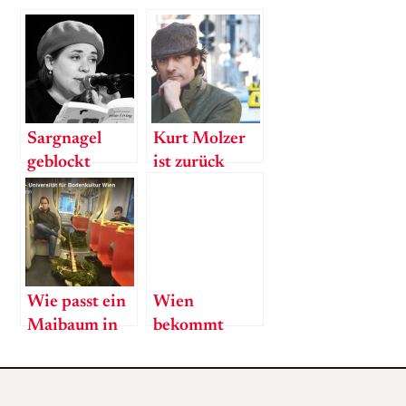
Sargnagel
Kurt Molzer
geblockt
ist zurück
Wie passt ein
Wien
Maibaum in
bekommt
eine Bim?
intelligente
Ampeln