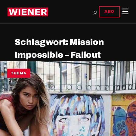
☰
⌕
ABO
Schlagwort:
Mission
Impossible – Fallout
THEMA