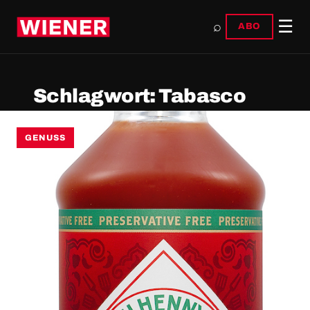
☰
⌕
ABO
Schlagwort:
Tabasco
GENUSS