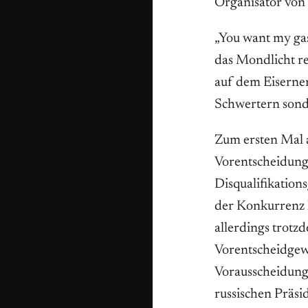
Organisator von
„You want my gas
das Mondlicht re
auf dem Eisernen
Schwertern sonde
Zum ersten Mal a
Vorentscheidung 
Disqualifikations
der Konkurrenz 
allerdings trotz
Vorentscheidgew
Vorausscheidung
russischen Präsi