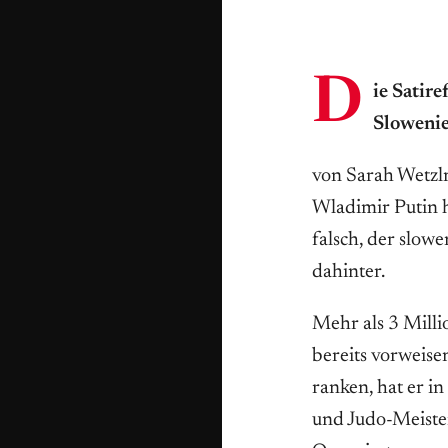
D
ie Satir
Slowenie
von Sarah Wetzlm
Wladimir Putin h
falsch, der slow
dahinter.
Mehr als 3 Milli
bereits vorweise
ranken, hat er in
und Judo-Meister.