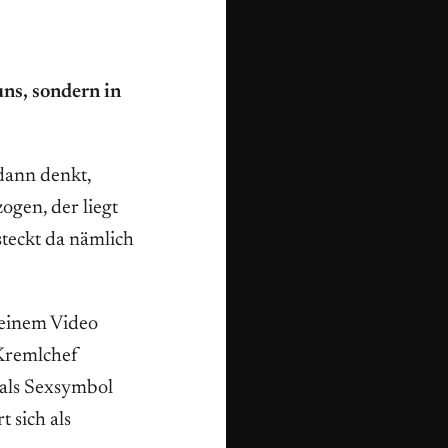
uns, sondern in
 dann denkt,
ogen, der liegt
steckt da nämlich
seinem Video
 Kremlchef
, als Sexsymbol
t sich als