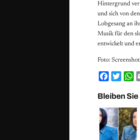
Hintergrund verm
und sich von den
Lobgesang an ihr
Musik für den sl
entwickelt und er
Foto: Screensho
Facebo
Twit
W
Bleiben Sie