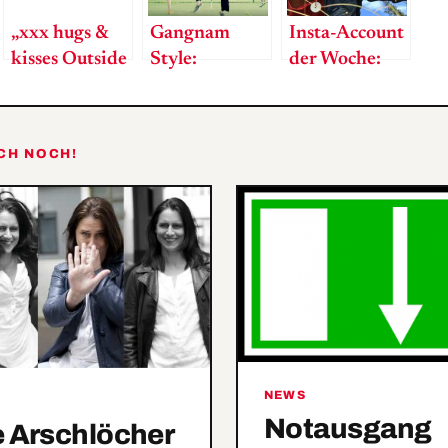
„xxx hugs &
Gangnam
Insta-Account
kisses Outside
Style:
der Woche:
minister Sebi“
Verdrängungsprozess
Die fabelhafte
Welt des
Thomas B.
OCH NOCH!
NEWS
Notausgang
 Arschlöcher