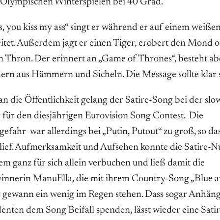
 Olympischen Winterspielen bei 40 Grad.
, you kiss my ass“ singt er während er auf einem weiß
itet. Außerdem jagt er einen Tiger, erobert den Mond 
 Thron. Der erinnert an „Game of Thrones“, besteht abe
rn aus Hämmern und Sicheln. Die Message sollte klar s
n die Öffentlichkeit gelang der Satire-Song bei der sl
für den diesjährigen Eurovision Song Contest. Die
gefahr war allerdings bei „Putin, Putout“ zu groß, so da
lief. Aufmerksamkeit und Aufsehen konnte die Satire
dem ganz für sich allein verbuchen und ließ damit die
innerin ManuElla, die mit ihrem Country-Song „Blue a
 gewann ein wenig im Regen stehen. Dass sogar Anhäng
denten dem Song Beifall spenden, lässt wieder eine Satir