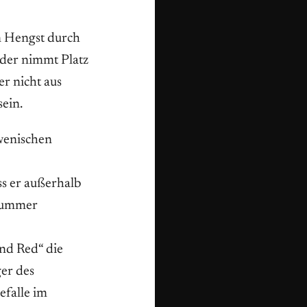
en Hengst durch
oder nimmt Platz
r nicht aus
ein.
owenischen
ss er außerhalb
-Nummer
nd Red“ die
er des
efalle im