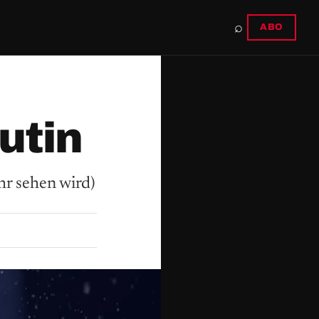
⌕
ABO
utin
hr sehen wird)