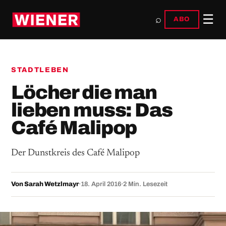
☰
⌕
ABO
STADTLEBEN
Löcher die man
lieben muss: Das
Café Malipop
Der Dunstkreis des Café Malipop
Von Sarah Wetzlmayr
·
18. April 2016
·
2 Min. Lesezeit