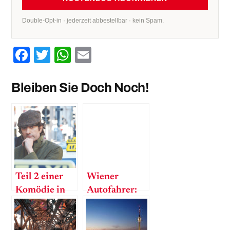
Double-Opt-in · jederzeit abbestellbar · kein Spam.
Facebook
Twitter
WhatsApp
Email
Bleiben Sie Doch Noch!
Teil 2 einer
Wiener
Komödie in
Autofahrer:
sieben Akten
Die „besseren
Verlierer“