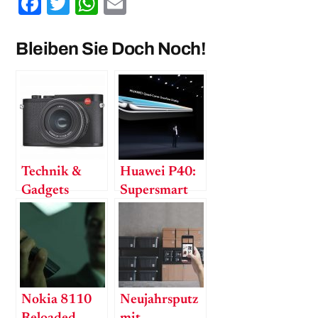
Facebook
Twitter
WhatsApp
Email
Bleiben Sie Doch Noch!
Technik &
Huawei P40:
Gadgets
Supersmart
und
ultrascharf
Nokia 8110
Neujahrsputz