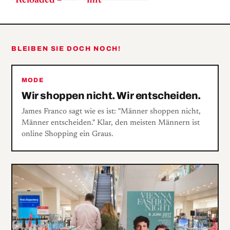
Reloaded –
mit
Comeback der
Durchblick –
Matrix-
Das digitale
Banane
Ordnungssystem
BLEIBEN SIE DOCH NOCH!
Quick Peek
MODE
Wir shoppen nicht. Wir entscheiden.
James Franco sagt wie es ist: "Männer shoppen nicht,
Männer entscheiden." Klar, den meisten Männern ist
online Shopping ein Graus.