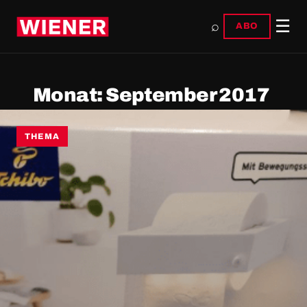
☰
⌕
ABO
Monat:
September 2017
THEMA