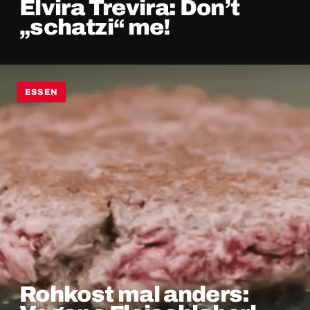
Elvira Trevira: Don’t
„schatzi“ me!
ESSEN
Rohkost mal anders: