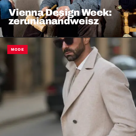
Vienna Design Week:
zerunianandweisz
MODE