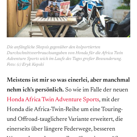
Die anfängliche Skepsis gegenüber den kolportierten
Durchschnittsverbrauchsangaben von Honda für die Africa Twin
Adventure Sports wich im Laufe des Tages großer ­Bewunderung.
Foto: (c) Eryk Kepski
Meistens ist mir so was einerlei, aber manchmal
nehm ich’s persönlich.
So wie im Falle der neuen
Honda Africa Twin Adventure Sports
, mit der
Honda die Africa-Twin-Reihe um eine Touring-
und Offroad-tauglichere Variante erweitert, die
einerseits über längere Federwege, besseren