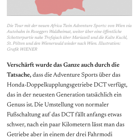
Die Tour mit der neuen Africa Twin Adventure Sports: von Wien via
Autobahn in Roseggers Waldheimat, weiter über eine öffentliche
Schotterpartie nahe Trofajach über Mariazell und die Kalte Kuchl,
St. Pölten und den Wienerwald wieder nach Wien. Illustration:
Grafik WIENER
Verschärft wurde das Ganze auch durch die
Tatsache,
dass die Adventure Sports über das
Honda-Doppelkupplungsgetriebe DCT verfügt,
das in der neuesten Generation tatsächlich ein
Genuss ist. Die Umstellung von normaler
Fußschaltung auf das DCT fällt anfangs etwas
schwer, nach ein paar Kilometern lässt man das
Getriebe aber in einem der drei Fahrmodi