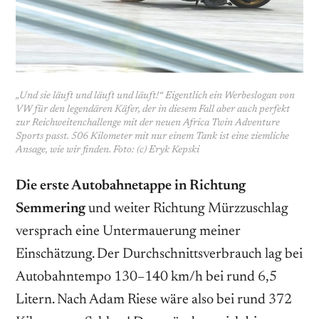
„Und sie läuft und läuft und läuft!“ Eigentlich ein Werbeslogan von
VW für den legendären Käfer, der in diesem Fall aber auch perfekt
zur Reichweitenchallenge mit der neuen Africa Twin Adventure
Sports passt. 506 Kilometer mit nur einem Tank ist eine ziemliche
Ansage, wie wir finden. Foto: (c) Eryk Kepski
Die erste Autobahnetappe in Richtung
Semmering
und weiter Richtung Mürzzuschlag
versprach eine Untermauerung meiner
Einschätzung. Der Durchschnitts­verbrauch lag bei
Autobahntempo 130–140 km/h bei rund 6,5
Litern. Nach Adam Riese wäre also bei rund 372