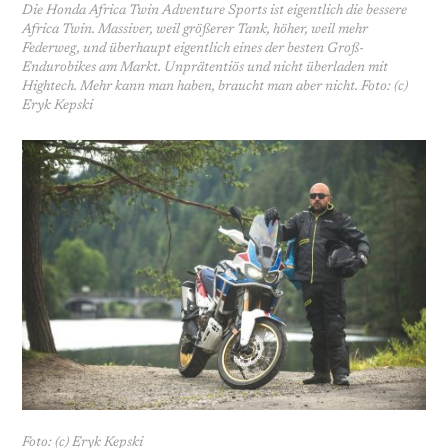
Die Honda Africa Twin Adventure Sports ist eigentlich die bessere
Africa Twin. Massiver, weil größerer Tank, höher, weil mehr
Federweg, und überhaupt eigentlich eines der besten Groß-
Endurobikes am Markt. Unprätentiös und nicht überladen mit
Hightech. Mehr kann man ­haben, braucht man aber nicht. Foto: (c)
Eryk Kepski
Foto: (c) Eryk Kepski