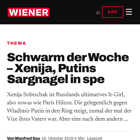
☰
⌕
ABO
THEMA
Schwarm der Woche
– Xenija, Putins
Sargnagel in spe
Xenija Sobtschak ist Russlands ultimatives It-Girl,
also sowas wie Paris Hilton. Die gelegentlich gegen
Wladimir Putin in den Ring steigt, zumal der mal der
Vize ihres Vaters war. Aber eins nach dem andern …
Von Manfred Sax
·
15. Oktober 2018
·
4 Min. Lesezeit