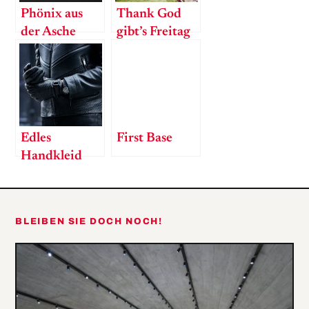
Phönix aus
Thank God
der Asche
gibt’s Freitag
– 1
Produktionstag
bei der
Schweizer
Taschenmanufaktur
Edles
First Base
Handkleid
BLEIBEN SIE DOCH NOCH!