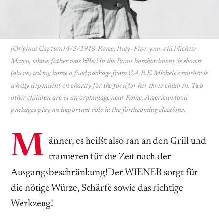
(Original Caption) 4/5/1948-Rome, Italy- Five-year-old Michele
Masco, whose father was killed in the Rome bombardment, is shown
(above) taking home a food package from C.A.R.E. Michele's mother is
wholly dependent on charity for the food for her three children. Two
other children are in an orphanage near Rome. American food
packages play an important role in the forthcoming elections.
M
änner, es heißt also ran an den Grill und
trainieren für die Zeit nach der
Ausgangsbeschränkung!Der WIENER sorgt für
die nötige Würze, Schärfe sowie das richtige
Werkzeug!