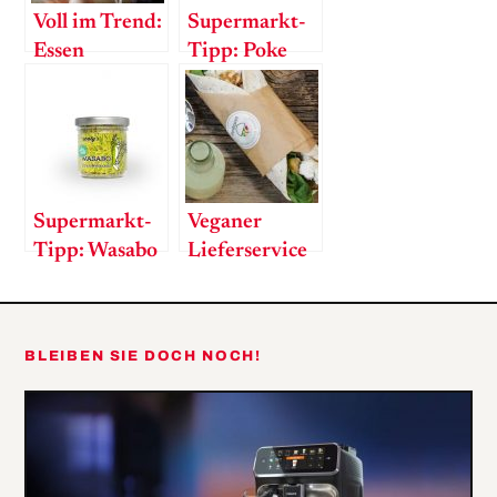
Voll im Trend:
Supermarkt-
Essen
Tipp: Poke
Bestellen in
Sauce
Österreich
Supermarkt-
Veganer
Tipp: Wasabo
Lieferservice
in Wien – Best
vegan food
bestellen
BLEIBEN SIE DOCH NOCH!