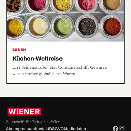
ESSEN
Küchen-Weltreise
Erst Seidenstraße, jetzt Containerschiff: Gewürze
waren immer globalisierte Waren.
Zeitschrift für Zeitgeist · Wien
Abo
Impressum
Kontakt
DSGVO
Mediadaten