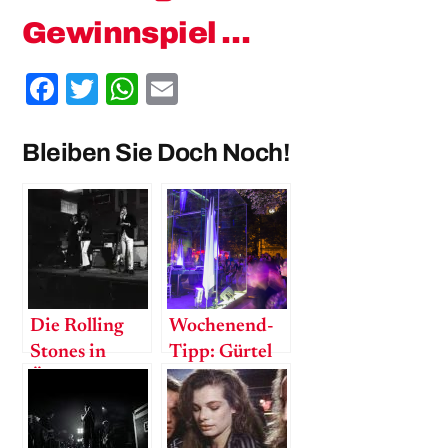
Gewinnspiel …
Facebook
Twitter
WhatsApp
Email
Bleiben Sie Doch Noch!
Die Rolling
Wochenend-
Stones in
Tipp: Gürtel
Österreich
Nightwalk
2018