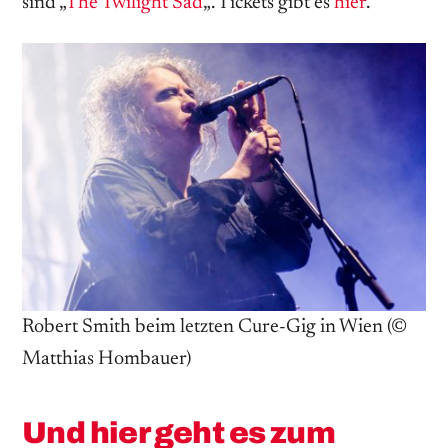
sind „
The Twilight Sad
„. Tickets gibt es
hier
.
Robert Smith beim letzten Cure-Gig in Wien (©
Matthias Hombauer)
Und hier geht es zum