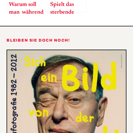
Warum soll
Spielt das
man während
sterbende
eines
Gehirn einen
Atomkriegs
letzten Film?
keinen
BLEIBEN SIE DOCH NOCH!
Conditioner
verwenden?