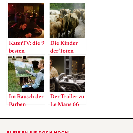
KaterTV: die 9
Die Kinder
besten
der Toten
Betrunkenen
pubertieren
der Filmwelt
Im Rausch der
Der Trailer zu
Farben
Le Mans 66
ist da!
BLEIBEN SIE DOCH NOCH!