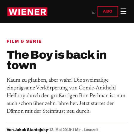
☰
⌕
ABO
FILM & SERIE
The Boy is back in
town
Kaum zu glauben, aber wahr! Die zweimalige
einprägsame Verkörperung von Comic-Anitheld
Hellboy durch den großartigen Ron Perlman ist nun
auch schon über zehn Jahre her. Jetzt startet der
Dämon mit der Steinfaust neu durch.
Von Jakob Stantejsky
·
13. Mai 2019
·
1 Min. Lesezeit