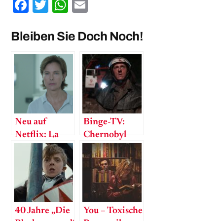
Facebook
Twitter
WhatsApp
Email
Bleiben Sie Doch Noch!
Neu auf
Binge-TV:
Netflix: La
Chernobyl
Mante –
Meine
Mutter, die
Serienmörderin
40 Jahre „Die
You – Toxische